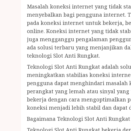
Masalah koneksi internet yang tidak sta
menyebalkan bagi pengguna internet. 
pada koneksi internet untuk bekerja, b
online. Koneksi internet yang tidak st
juga mengganggu pengalaman pengguna
ada solusi terbaru yang menjanjikan da
teknologi Slot Anti Rungkat.
Teknologi Slot Anti Rungkat adalah sol
meningkatkan stabilias koneksi intern
pengguna dapat menghindari masalah ko
perangkat yang lemah atau sinyal yang t
bekerja dengan cara mengoptimalkan p
koneksi menjadi lebih stabil dan dapat 
Bagaimana Teknologi Slot Anti Rungkat
Teknologi Slot Anti Rungkat bekerja de