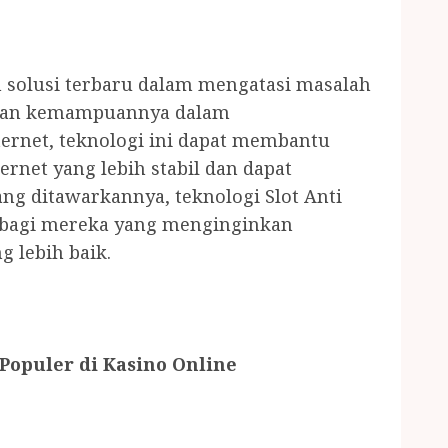
 solusi terbaru dalam mengatasi masalah
engan kemampuannya dalam
ernet, teknologi ini dapat membantu
rnet yang lebih stabil dan dapat
ng ditawarkannya, teknologi Slot Anti
 bagi mereka yang menginginkan
 lebih baik.
Populer di Kasino Online