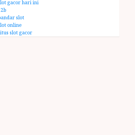
lot gacor hari ini
12b
bandar slot
lot online
itus slot gacor