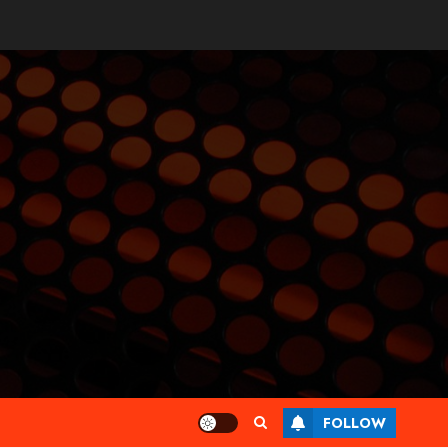
FOLLOW