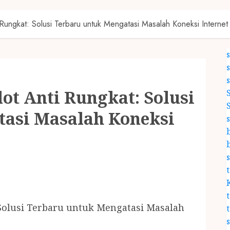
 Rungkat: Solusi Terbaru untuk Mengatasi Masalah Koneksi Internet 
s
s
s
ot Anti Rungkat: Solusi
S
tasi Masalah Koneksi
s
 Solusi Terbaru untuk Mengatasi Masalah