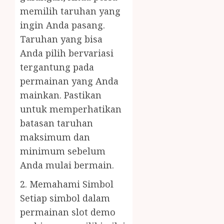
memilih taruhan yang
ingin Anda pasang.
Taruhan yang bisa
Anda pilih bervariasi
tergantung pada
permainan yang Anda
mainkan. Pastikan
untuk memperhatikan
batasan taruhan
maksimum dan
minimum sebelum
Anda mulai bermain.
2. Memahami Simbol
Setiap simbol dalam
permainan slot demo