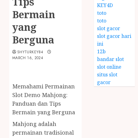
Tips
KEY4D
Bermain
toto
toto
yang
slot gacor
slot gacor hari
Berguna
ini
12b
SHYTURKEY84
MARCH 16, 2024
bandar slot
slot online
situs slot
gacor
Memahami Permainan
Slot Demo Mahjong:
Panduan dan Tips
Bermain yang Berguna
Mahjong adalah
permainan tradisional