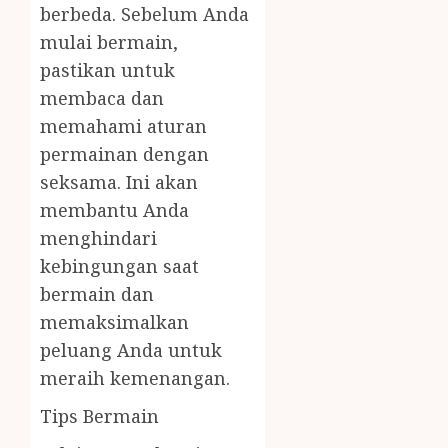
berbeda. Sebelum Anda
mulai bermain,
pastikan untuk
membaca dan
memahami aturan
permainan dengan
seksama. Ini akan
membantu Anda
menghindari
kebingungan saat
bermain dan
memaksimalkan
peluang Anda untuk
meraih kemenangan.
Tips Bermain