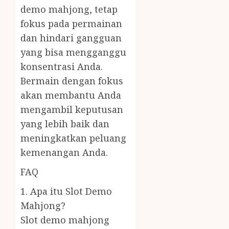
demo mahjong, tetap
fokus pada permainan
dan hindari gangguan
yang bisa mengganggu
konsentrasi Anda.
Bermain dengan fokus
akan membantu Anda
mengambil keputusan
yang lebih baik dan
meningkatkan peluang
kemenangan Anda.
FAQ
1. Apa itu Slot Demo
Mahjong?
Slot demo mahjong