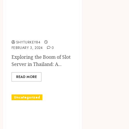
Server in
Thailand: A New
Era of Online
Gaming
SHYTURKEY84
FEBRUARY 3, 2024
0
Exploring the Boom of Slot
Server in Thailand: A...
READ MORE
Uncategorized
Pemahaman
Algoritma:
Mekanisme