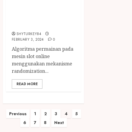
Randomization
pada Mesin Slot
Online
SHYTURKEY84
FEBRUARY 3, 2024
0
Algoritma permainan pada
mesin slot online
menggunakan mekanisme
randomization...
READ MORE
Posts
Previous
1
2
3
4
5
6
7
8
Next
pagination