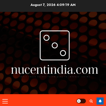
Skip
August 7, 2026
4:09:20 AM
to
content
Primary