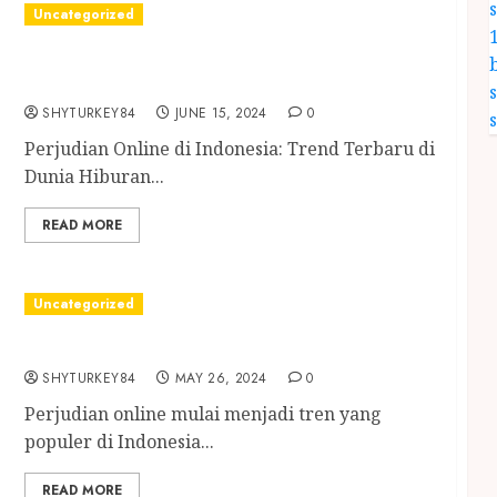
s
Uncategorized
Runtuhnya Monopoli Perjudian: Masa Depan
Judi Online di Indonesia
s
SHYTURKEY84
JUNE 15, 2024
0
s
Perjudian Online di Indonesia: Trend Terbaru di
Dunia Hiburan...
READ MORE
Uncategorized
:
SHYTURKEY84
MAY 26, 2024
0
Perjudian online mulai menjadi tren yang
populer di Indonesia...
READ MORE