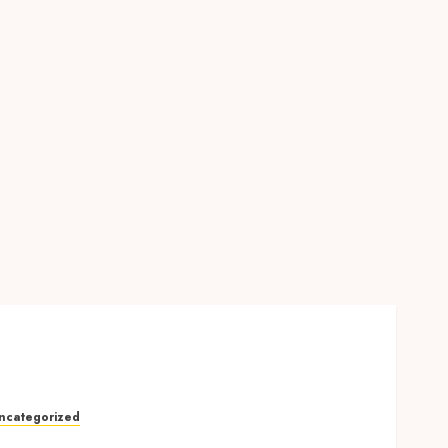
ncategorized
enyelusuri Dunia Judi Online di Indonesia: