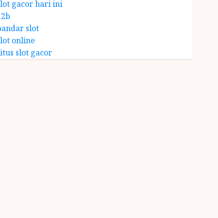
lot gacor hari ini
12b
bandar slot
lot online
itus slot gacor