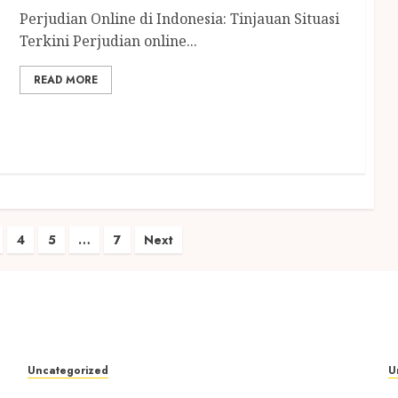
Perjudian Online di Indonesia: Tinjauan Situasi
Terkini Perjudian online...
READ MORE
4
5
…
7
Next
Uncategorized
U
Menggali Keuntungan dari Adu Ayam Online
M