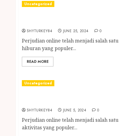
Uncategorized
Ragam Judi Online: Menguak Fenomena
Perjudian di Indonesia
SHYTURKEY84
JUNE 25, 2024
0
Perjudian online telah menjadi salah satu
hiburan yang populer...
READ MORE
Uncategorized
Menguak Kebisingan Dunia Judi Online di
Indonesia
SHYTURKEY84
JUNE 5, 2024
0
Perjudian online telah menjadi salah satu
aktivitas yang populer...