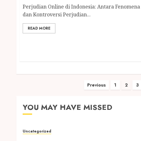
Perjudian Online di Indonesia: Antara Fenomena
dan Kontroversi Perjudian...
READ MORE
Posts
Previous
1
2
3
pagination
YOU MAY HAVE MISSED
Uncategorized
Menantang Nasib di Dunia Judi Online