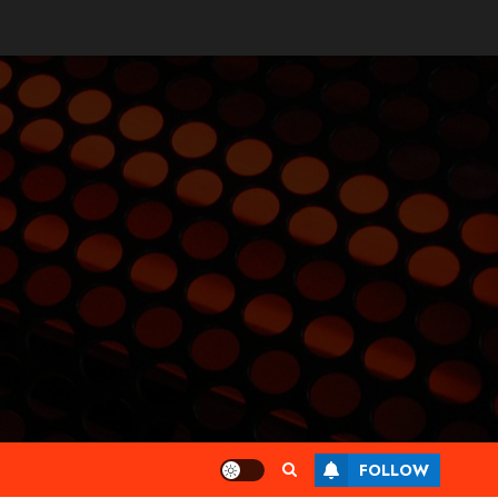
FOLLOW