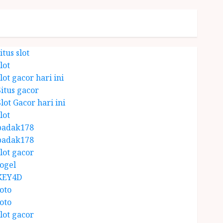
itus slot
lot
lot gacor hari ini
Situs gacor
lot Gacor hari ini
lot
badak178
badak178
slot gacor
togel
KEY4D
toto
toto
slot gacor